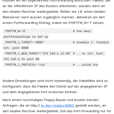
müssen wir ein sogenanntes Portforwarding einrichten. Pakete, die 
an der öffentlichen IP des Routers ankommen, werden dann an 
den lokalen Rechner weitergeleitet. Wollen wir z.B. einen lokalen 
Webserver nach aussen zugänglich machen, aktivieren wir den 
ersten Portforwarding-Eintrag, indem wir PORTFW_N='1' setzen.
 PORTFW_N='0'                          # how many 
portforwardings to set up
 PORTFW_1_TARGET='8080'                # example 1: forward 
ext. port 8080
 PORTFW_1_NEW_TARGET='192.168.6.15:80' # ...to int. host 
192.168.6.15 port 80
 PORTFW_1_PROTOCOL='tcp'               # ...using tcp
Andere Einstellungen sind nicht notwendig, der Paketfilter wird so 
konfiguriert, dass die Pakete den Dienst auf der angegebenen IP 
und dem angegebenen Port erreichen können.
Nach einem nochmaligen Floppy-Bauen und booten werden 
Anfragen, die an http:// 
ip-des-routers:8080/
 gestellt werden, an 
den lokalen Rechner weitergeleitet. Soll das Port-Forwarding nur für 