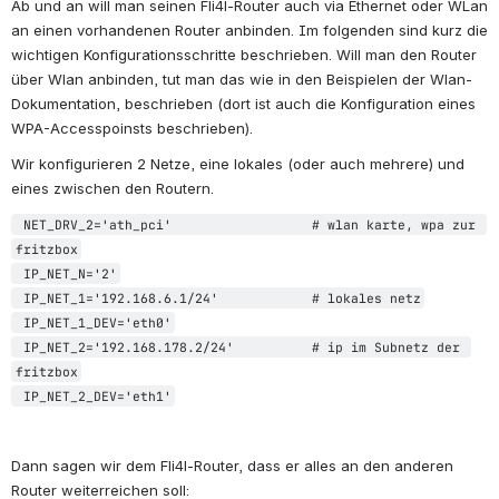
Ab und an will man seinen Fli4l-Router auch via Ethernet oder WLan 
an einen vorhandenen Router anbinden. Im folgenden sind kurz die 
wichtigen Konfigurationsschritte beschrieben. Will man den Router 
über Wlan anbinden, tut man das wie in den Beispielen der Wlan-
Dokumentation, beschrieben (dort ist auch die Konfiguration eines 
WPA-Accesspoinsts beschrieben).
Wir konfigurieren 2 Netze, eine lokales (oder auch mehrere) und 
eines zwischen den Routern.
 NET_DRV_2='ath_pci'                  # wlan karte, wpa zur 
fritzbox
 IP_NET_N='2'
 IP_NET_1='192.168.6.1/24'            # lokales netz
 IP_NET_1_DEV='eth0'
 IP_NET_2='192.168.178.2/24'          # ip im Subnetz der 
fritzbox
 IP_NET_2_DEV='eth1'
Dann sagen wir dem Fli4l-Router, dass er alles an den anderen 
Router weiterreichen soll: