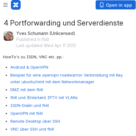
Open in app
4 Portforwarding und Serverdienste
Yves Schumann (Unlicensed)
Published in fli4l
Last updated Wed Apr 11 2012
HowTo's zu ISDN, VNC etc. pp.:
Android & OpenVPN
Beispiel für eine openvpn roadwarrior Verbinddung mit Key
unter ubuntu/mint mit dem Networkmanager
DMZ mit dem fli4l
fli4l und (Entertain) IPTV mit VLANs
ISDN-Dialin und fli4l
OpenVPN mit fli4l
Remote Desktop über SSH
VNC über SSH und fli4l